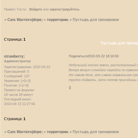
Привет, Гость!
Войдите
или
зарегистрируйтесь
.
»
Cats Warriors|dope;
»
территории.
»
Пустырь для тренировок
Страница:
1
Пустырь для трени
strawberry;
Поделиться
2010-03-22 18:16:50
Администратор
Небольшой клочек земли, расположенный п
Зарегистрирован
: 2010-03-22
Ветра могут спокойно перейти по каменн
Приглашений:
0
На самом деле, это самая нормальная сре
Сообщений:
137
трудно поймать, зато потом приходишь н
Уважение:
[+0/-0]
Позитив:
[+1/-0]
0
Провел на форуме:
18 часов 28 минут
Последний визит:
2010-04-13 12:27:56
Страница:
1
»
Cats Warriors|dope;
»
территории.
»
Пустырь для тренировок