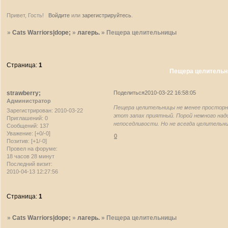
Привет, Гость!
Войдите
или
зарегистрируйтесь
.
»
Cats Warriors|dope;
»
лагерь.
»
Пещера целительницы
Страница:
1
Пещера целитель
strawberry;
Поделиться
2010-03-22 16:58:05
Администратор
Пещера целительницы не менее просторна 
Зарегистрирован
: 2010-03-22
этот запах приятный. Порой немного надо
Приглашений:
0
непоседливости. Но не всегда целительн
Сообщений:
137
Уважение:
[+0/-0]
0
Позитив:
[+1/-0]
Провел на форуме:
18 часов 28 минут
Последний визит:
2010-04-13 12:27:56
Страница:
1
»
Cats Warriors|dope;
»
лагерь.
»
Пещера целительницы