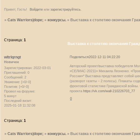
Привет, Гость!
Войдите
или
зарегистрируйтесь
.
»
Cats Warriors|dope;
»
конкурсы.
»
Выставка к столетию окончания Гра
Страница:
1
Выставка к столетию окончания Граж
wltrlqrngt
Поделиться
2022-12-11 04:22:20
Новичок
Авторский проект/выставка победителя Мо
Зарегистрирован
: 2022-03-01
«СЕЛИАС-20211» Михаила Леоненко. «Проек
Приглашений:
0
России»* Выставка представляет собой шес
Сообщений:
2
(разворот газеты – 2 полосы). Плакаты со
Уважение:
[+0/-0]
фронтовой статистике Гражданской войны.
Позитив:
[+0/-0]
проекта
https://vk.com/wall-210226703_77
Провел на форуме:
5 минут
0
Последний визит:
2025-01-18 11:32:08
Страница:
1
»
Cats Warriors|dope;
»
конкурсы.
»
Выставка к столетию окончания Гра