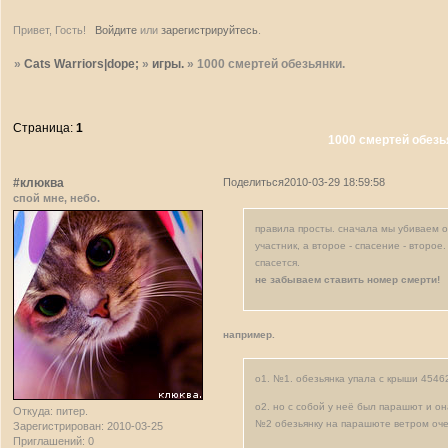
Привет, Гость!
Войдите
или
зарегистрируйтесь
.
»
Cats Warriors|dope;
»
игры.
»
1000 смертей обезьянки.
Страница:
1
1000 смертей обезь
#клюква
Поделиться
2010-03-29 18:59:58
спой мне, небо.
правила просты. сначала мы убиваем о
участник, а второе - спасение - второе
спасется.
не забываем ставить номер смерти!
например.
о1. №1. обезьянка упала с крыши 4546
о2. но с собой у неё был парашют и о
Откуда:
питер.
№2 обезьянку на парашюте ветром оче
Зарегистрирован
: 2010-03-25
Приглашений:
0