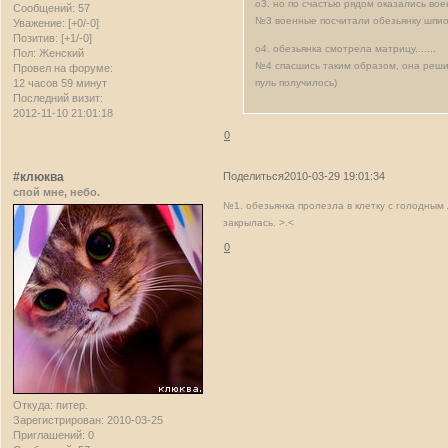
о3. но по счастью рядом оказались вое
Сообщений:
57
№3 военные посчитали обезьянку шпио
Уважение:
[+0/-0]
Позитив:
[+1/-0]
о4. обезьянка смотрела матрицу.......
Пол:
Женский
№4 спасшись таким образом, она решил
Провел на форуме:
12 часов 59 минут
пуль получилось)
Последний визит:
2012-11-10 21:01:18
0
#клюква
Поделиться
2010-03-29 19:01:34
спой мне, небо.
№1. обезьянка пролезла в клетку с голодным
закрылась. >.<
0
Откуда:
питер.
Зарегистрирован
: 2010-03-25
Приглашений:
0