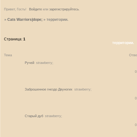
Привет, Гость!
Войдите
или
зарегистрируйтесь
.
»
Cats Warriors|dope;
»
территории.
Страница:
1
территории.
Тема
Отве
Ручей
strawberry;
0
Заброшенное гнездо Двуногих
strawberry;
0
Старый дуб
strawberry;
0