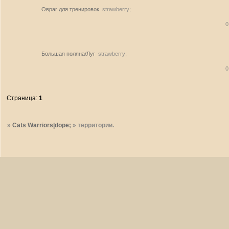
Овраг для тренировок
strawberry;
0
Большая поляна/Луг
strawberry;
0
Страница:
1
»
Cats Warriors|dope;
»
территории.